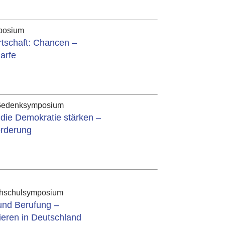
mposium
rtschaft: Chancen –
arfe
| Gedenksymposium
, die Demokratie stärken –
orderung
ochschulsymposium
und Berufung –
ieren in Deutschland