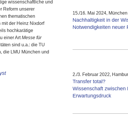
ftige wissenschaftliche und
er Reform unserer
15./16. Mai 2024, Münche
inen thematischen
Nachhaltigkeit in der Wi
mit der Heinz Nixdorf
Notwendigkeiten neuer
eils hochkarätige
u einer Art
Messe für
täten sind u.a.: die TU
in, die LMU München und
yst
2./3. Februar 2022, Hambu
Transfer total?
Wissenschaft zwischen
Erwartungsdruck