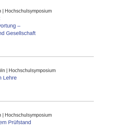
lin | Hochschulsymposium
:
ortung –
nd Gesellschaft
öln | Hochschulsymposium
n Lehre
lin | Hochschulsymposium
em Prüfstand