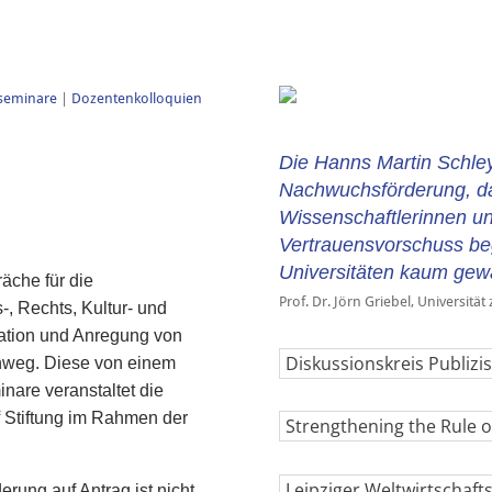
sseminare
|
Dozentenkolloquien
Die Hanns Martin Schleye
Nachwuchsförderung, da 
Wissenschaftlerinnen u
Vertrauensvorschuss beg
Universitäten kaum gew
äche für die
Prof. Dr. Jörn Griebel, Universität
, Rechts, Kultur- und
tation und Anregung von
Diskussionskreis Publizis
nweg. Diese von einem
nare veranstaltet die
f Stiftung im Rahmen der
Strengthening the Rule o
Leipziger Weltwirtschaft
erung auf Antrag ist nicht