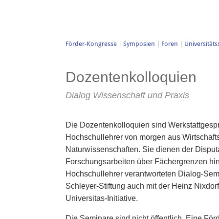
Förder-Kongresse
|
Symposien
|
Foren
|
Universität
Dozentenkolloquien
Dialog Wissenschaft und Praxis
Die Dozentenkolloquien sind Werkstattgespr
Hochschullehrer von morgen aus Wirtschafts-
Naturwissenschaften. Sie dienen der Dispu
Forschungsarbeiten über Fächergrenzen hi
Hochschullehrer verantworteten Dialog-Semi
Schleyer-Stiftung auch mit der Heinz Nixdor
Universitas-Initiative.
Die Seminare sind nicht öffentlich. Eine Förd