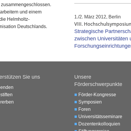
en zusammengeschlossen.
tarbeitern und einem
1./2. März 2012, Berlin
 die Helmholtz-
VIII. Hochschulsymposiu
nisation Deutschlands.
Strategische Partnersch
zwischen Universitäten 
Forschungseinrichtunge
erstützen Sie uns
Unsere
Förderschwerpunkte
penden
stiften
■
Förder-Kongresse
rerben
■
Symposien
■
Foren
■
Universitätsseminare
■
Dozentenkolloquien