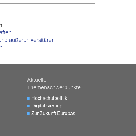
m
aften
und außeruniversitären
n
Aktuelle
Themenschwerpunkte
■
Hochschulpolitik
■
Digitalisierung
■
Zur Zukunft Europas