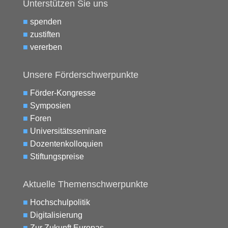
Unterstützen Sie uns
■
spenden
■
zustiften
■
vererben
Unsere Förderschwerpunkte
■
Förder-Kongresse
■
Symposien
■
Foren
■
Universitätsseminare
■
Dozentenkolloquien
■
Stiftungspreise
Aktuelle Themenschwerpunkte
■
Hochschulpolitik
■
Digitalisierung
■
Zur Zukunft Europas