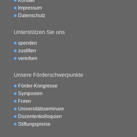
■
Kontakt
■
Impressum
■
Datenschutz
Unterstützen Sie uns
■
spenden
■
zustiften
■
vererben
Unsere Förderschwerpunkte
■
Förder-Kongresse
■
Symposien
■
Foren
■
Universitätsseminare
■
Dozentenkolloquien
■
Stiftungspreise