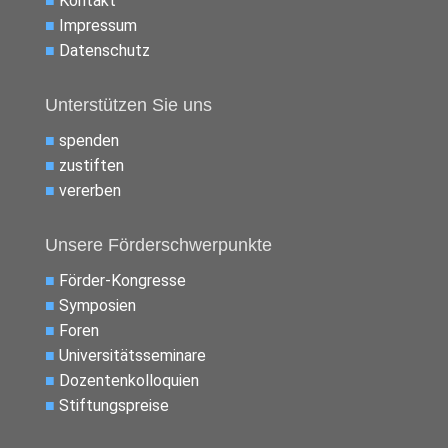
■
Kontakt
■
Impressum
■
Datenschutz
Unterstützen Sie uns
■
spenden
■
zustiften
■
vererben
Unsere Förderschwerpunkte
■
Förder-Kongresse
■
Symposien
■
Foren
■
Universitätsseminare
■
Dozentenkolloquien
■
Stiftungspreise