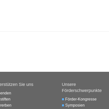
erstützen Sie uns
Unsere
Förderschwerpunkte
penden
stiften
■
Förder-Kongresse
rerben
■
Symposien