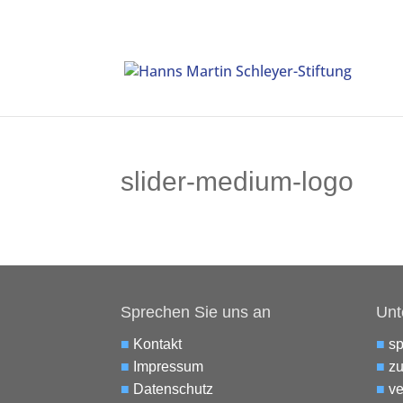
slider-medium-logo
Sprechen Sie uns an
Unt
■
Kontakt
■
s
■
Impressum
■
zu
■
Datenschutz
■
ve