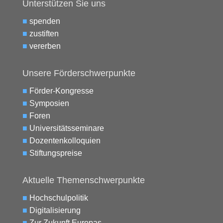
Unterstützen Sie uns
■
spenden
■
zustiften
■
vererben
Unsere Förderschwerpunkte
■
Förder-Kongresse
■
Symposien
■
Foren
■
Universitätsseminare
■
Dozentenkolloquien
■
Stiftungspreise
Aktuelle Themenschwerpunkte
■
Hochschulpolitik
■
Digitalisierung
■
Zur Zukunft Europas