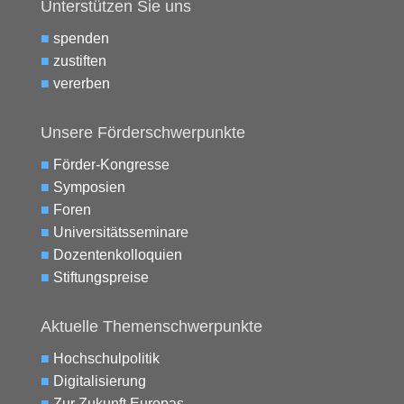
Unterstützen Sie uns
■
spenden
■
zustiften
■
vererben
Unsere Förderschwerpunkte
■
Förder-Kongresse
■
Symposien
■
Foren
■
Universitätsseminare
■
Dozentenkolloquien
■
Stiftungspreise
Aktuelle Themenschwerpunkte
■
Hochschulpolitik
■
Digitalisierung
■
Zur Zukunft Europas