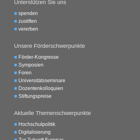
Unterstützen Sie uns
■
spenden
■
zustiften
■
vererben
Unsere Förderschwerpunkte
■
Förder-Kongresse
■
Symposien
■
Foren
■
Universitätsseminare
■
Dozentenkolloquien
■
Stiftungspreise
Aktuelle Themenschwerpunkte
■
Hochschulpolitik
■
Digitalisierung
■
Zur Zukunft Europas