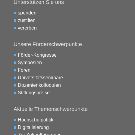
Unterstützen Sie uns
■
spenden
■
zustiften
■
vererben
Unsere Förderschwerpunkte
■
Förder-Kongresse
■
Symposien
■
Foren
■
Universitätsseminare
■
Dozentenkolloquien
■
Stiftungspreise
Aktuelle Themenschwerpunkte
■
Hochschulpolitik
■
Digitalisierung
■
Zur Zukunft Europas