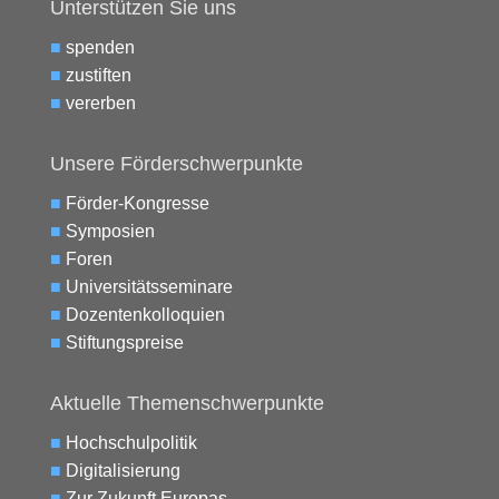
Unterstützen Sie uns
■
spenden
■
zustiften
■
vererben
Unsere Förderschwerpunkte
■
Förder-Kongresse
■
Symposien
■
Foren
■
Universitätsseminare
■
Dozentenkolloquien
■
Stiftungspreise
Aktuelle Themenschwerpunkte
■
Hochschulpolitik
■
Digitalisierung
■
Zur Zukunft Europas