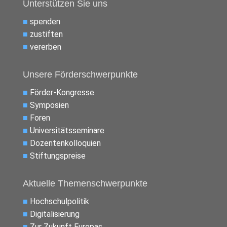
Unterstützen Sie uns
■
spenden
■
zustiften
■
vererben
Unsere Förderschwerpunkte
■
Förder-Kongresse
■
Symposien
■
Foren
■
Universitätsseminare
■
Dozentenkolloquien
■
Stiftungspreise
Aktuelle Themenschwerpunkte
■
Hochschulpolitik
■
Digitalisierung
■
Zur Zukunft Europas