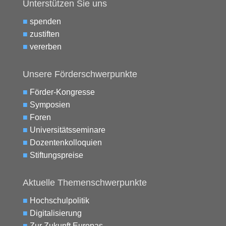
Unterstützen Sie uns
■
spenden
■
zustiften
■
vererben
Unsere Förderschwerpunkte
■
Förder-Kongresse
■
Symposien
■
Foren
■
Universitätsseminare
■
Dozentenkolloquien
■
Stiftungspreise
Aktuelle Themenschwerpunkte
■
Hochschulpolitik
■
Digitalisierung
■
Zur Zukunft Europas