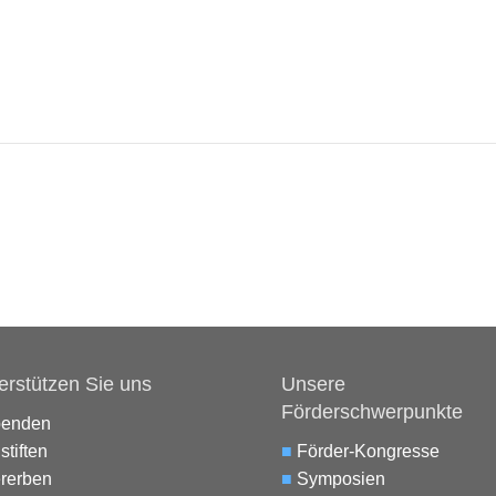
erstützen Sie uns
Unsere
Förderschwerpunkte
penden
stiften
■
Förder-Kongresse
rerben
■
Symposien