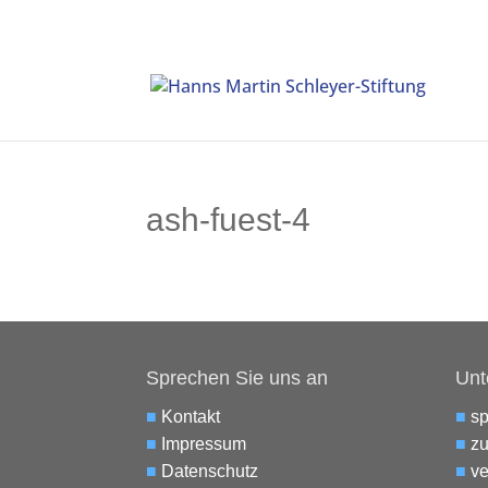
ash-fuest-4
Sprechen Sie uns an
Unt
■
Kontakt
■
s
■
Impressum
■
zu
■
Datenschutz
■
ve