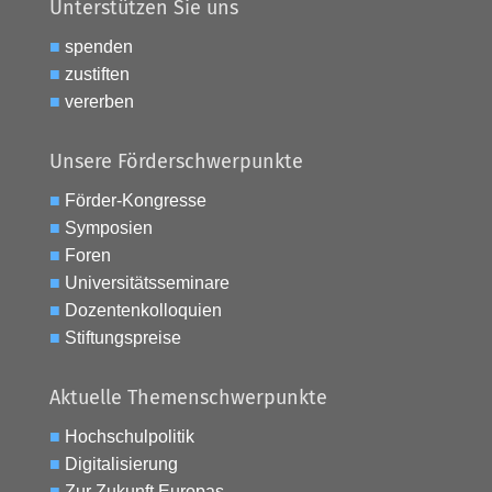
Unterstützen Sie uns
■
spenden
■
zustiften
■
vererben
Unsere Förderschwerpunkte
■
Förder-Kongresse
■
Symposien
■
Foren
■
Universitätsseminare
■
Dozentenkolloquien
■
Stiftungspreise
Aktuelle Themenschwerpunkte
■
Hochschulpolitik
■
Digitalisierung
■
Zur Zukunft Europas