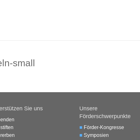
ln-small
erstützen Sie uns
Unsere
Förderschwerpunkte
penden
stiften
■
Förder-Kongresse
rerben
■
Symposien