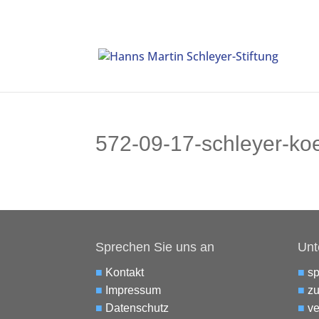
572-09-17-schleyer-koe
Sprechen Sie uns an
Unt
■
Kontakt
■
s
■
Impressum
■
zu
■
Datenschutz
■
ve