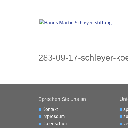
283-09-17-schleyer-koe
Sprechen Sie uns an
Unt
■
Kontakt
■
s
■
Impressum
■
zu
■
Datenschutz
■
ve