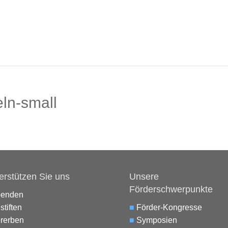
ln-small
erstützen Sie uns
Unsere
Förderschwerpunkte
penden
stiften
■
Förder-Kongresse
rerben
■
Symposien