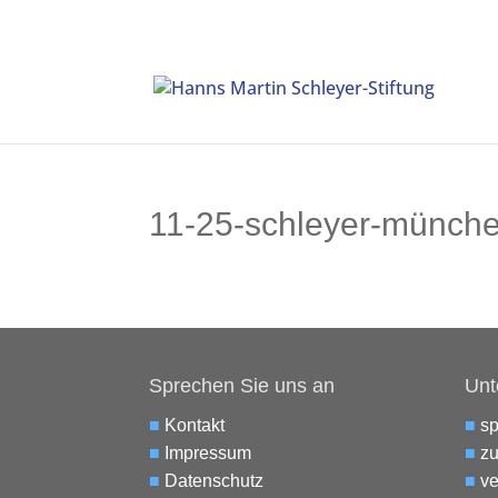
11-25-schleyer-münch
Sprechen Sie uns an
Unt
■
Kontakt
■
s
■
Impressum
■
zu
■
Datenschutz
■
ve