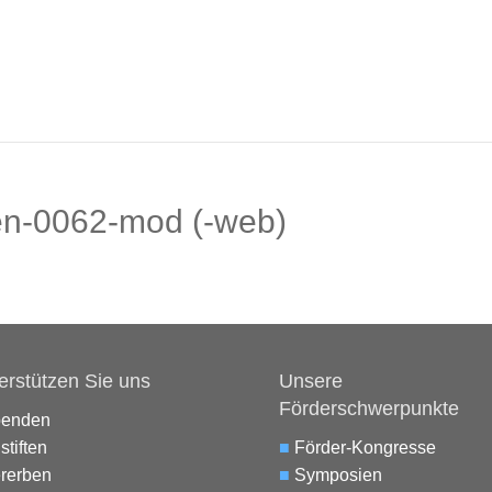
en-0062-mod (-web)
erstützen Sie uns
Unsere
Förderschwerpunkte
penden
stiften
■
Förder-Kongresse
rerben
■
Symposien