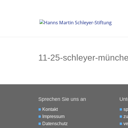
11-25-schleyer-münch
Sprechen Sie uns an
Unt
■
Kontakt
■
s
■
Impressum
■
zu
■
Datenschutz
■
ve