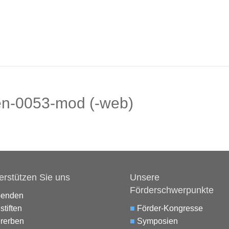
en-0053-mod (-web)
erstützen Sie uns
Unsere
Förderschwerpunkte
penden
stiften
■
Förder-Kongresse
rerben
■
Symposien