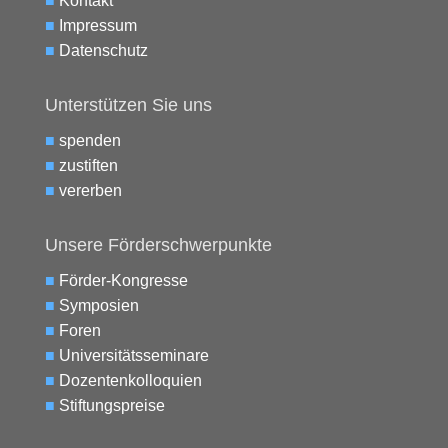
■
Kontakt
■
Impressum
■
Datenschutz
Unterstützen Sie uns
■
spenden
■
zustiften
■
vererben
Unsere Förderschwerpunkte
■
Förder-Kongresse
■
Symposien
■
Foren
■
Universitätsseminare
■
Dozentenkolloquien
■
Stiftungspreise