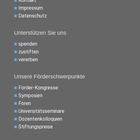
■
Kontakt
■
Impressum
■
Datenschutz
Unterstützen Sie uns
■
spenden
■
zustiften
■
vererben
Unsere Förderschwerpunkte
■
Förder-Kongresse
■
Symposien
■
Foren
■
Universitätsseminare
■
Dozentenkolloquien
■
Stiftungspreise