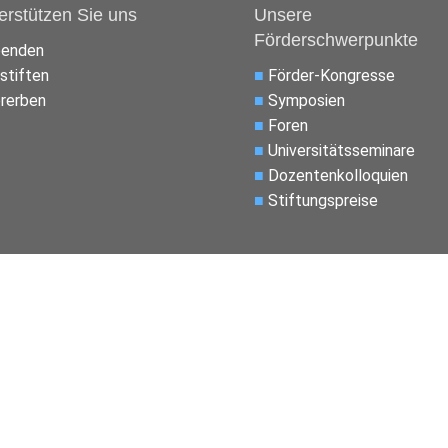
erstützen Sie uns
Unsere
Förderschwerpunkte
penden
stiften
■
Förder-Kongresse
rerben
■
Symposien
■
Foren
■
Universitätsseminare
■
Dozentenkolloquien
■
Stiftungspreise