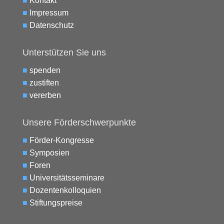
■
Kontakt
■
Impressum
■
Datenschutz
Unterstützen Sie uns
■
spenden
■
zustiften
■
vererben
Unsere Förderschwerpunkte
■
Förder-Kongresse
■
Symposien
■
Foren
■
Universitätsseminare
■
Dozentenkolloquien
■
Stiftungspreise