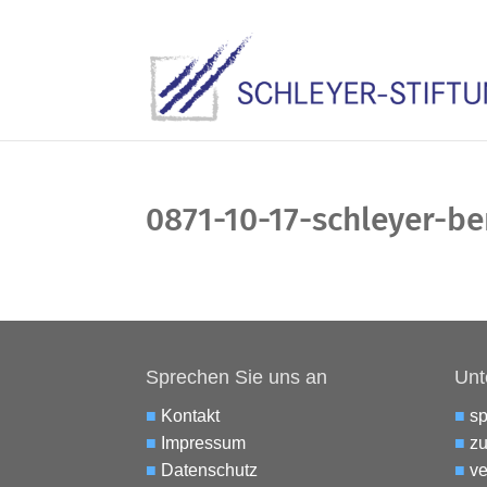
0871-10-17-schleyer-be
Sprechen Sie uns an
Unt
■
Kontakt
■
s
■
Impressum
■
zu
■
Datenschutz
■
ve