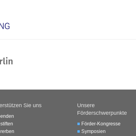
rlin
erstützen Sie uns
Unsere
Förderschwerpunkte
penden
stiften
■
Förder-Kongresse
rerben
■
Symposien