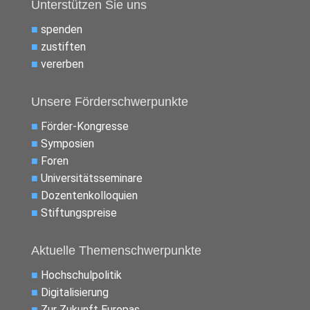
Unterstützen Sie uns
■
spenden
■
zustiften
■
vererben
Unsere Förderschwerpunkte
■
Förder-Kongresse
■
Symposien
■
Foren
■
Universitätsseminare
■
Dozentenkolloquien
■
Stiftungspreise
Aktuelle Themenschwerpunkte
■
Hochschulpolitik
■
Digitalisierung
■
Zur Zukunft Europas