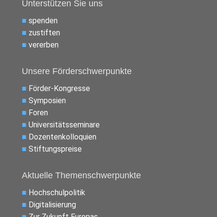
Unterstützen Sie uns
■
spenden
■
zustiften
■
vererben
Unsere Förderschwerpunkte
■
Förder-Kongresse
■
Symposien
■
Foren
■
Universitätsseminare
■
Dozentenkolloquien
■
Stiftungspreise
Aktuelle Themenschwerpunkte
■
Hochschulpolitik
■
Digitalisierung
■
Zur Zukunft Europas