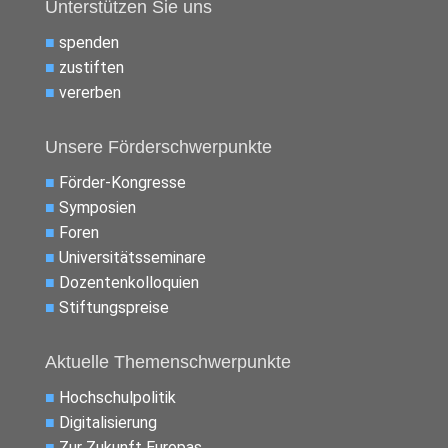
Unterstützen Sie uns
■
spenden
■
zustiften
■
vererben
Unsere Förderschwerpunkte
■
Förder-Kongresse
■
Symposien
■
Foren
■
Universitätsseminare
■
Dozentenkolloquien
■
Stiftungspreise
Aktuelle Themenschwerpunkte
■
Hochschulpolitik
■
Digitalisierung
■
Zur Zukunft Europas