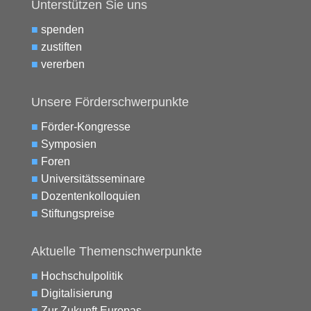
Unterstützen Sie uns
■
spenden
■
zustiften
■
vererben
Unsere Förderschwerpunkte
■
Förder-Kongresse
■
Symposien
■
Foren
■
Universitätsseminare
■
Dozentenkolloquien
■
Stiftungspreise
Aktuelle Themenschwerpunkte
■
Hochschulpolitik
■
Digitalisierung
■
Zur Zukunft Europas