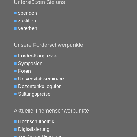
Unterstützen Sie uns
■
spenden
■
zustiften
■
vererben
Unsere Förderschwerpunkte
■
Förder-Kongresse
■
Symposien
■
Foren
■
Universitätsseminare
■
Dozentenkolloquien
■
Stiftungspreise
Aktuelle Themenschwerpunkte
■
Hochschulpolitik
■
Digitalisierung
■
Zur Zukunft Europas