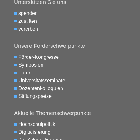
Unterstützen Sie uns
■
spenden
■
zustiften
■
vererben
Unsere Förderschwerpunkte
■
Förder-Kongresse
■
Symposien
■
Foren
■
Universitätsseminare
■
Dozentenkolloquien
■
Stiftungspreise
Aktuelle Themenschwerpunkte
■
Hochschulpolitik
■
Digitalisierung
■
Zur Zukunft Europas