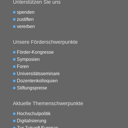
Unterstützen Sie uns
■
spenden
■
zustiften
■
vererben
Unsere Förderschwerpunkte
■
Förder-Kongresse
■
Symposien
■
Foren
■
Universitätsseminare
■
Dozentenkolloquien
■
Stiftungspreise
Aktuelle Themenschwerpunkte
■
Hochschulpolitik
■
Digitalisierung
■
Zur Zukunft Europas