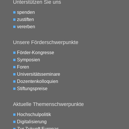
Unterstützen Sie uns
■
spenden
■
zustiften
■
vererben
Unsere Förderschwerpunkte
■
Förder-Kongresse
■
Symposien
■
Foren
■
Universitätsseminare
■
Dozentenkolloquien
■
Stiftungspreise
Aktuelle Themenschwerpunkte
■
Hochschulpolitik
■
Digitalisierung
■
Zur Zukunft Europas