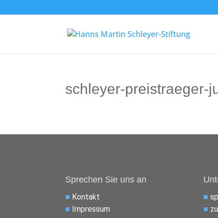
schleyer-preistraeger-
Sprechen Sie uns an
Unt
■
Kontakt
■
s
■
Impressum
■
zu