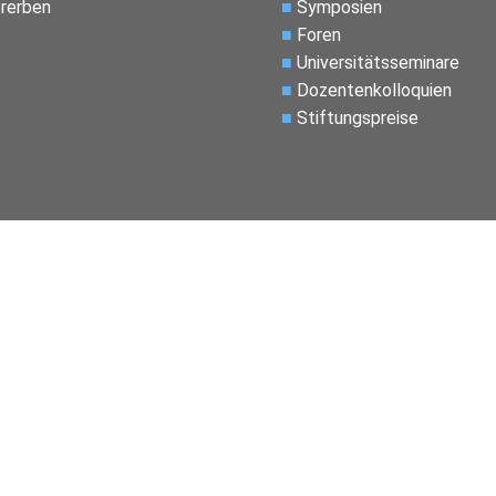
rerben
■
Symposien
■
Foren
■
Universitätsseminare
■
Dozentenkolloquien
■
Stiftungspreise