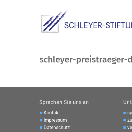
schleyer-preistraeger
Sprechen Sie uns an
Unt
■
Kontakt
■
s
■
Impressum
■
zu
■
Datenschutz
■
ve