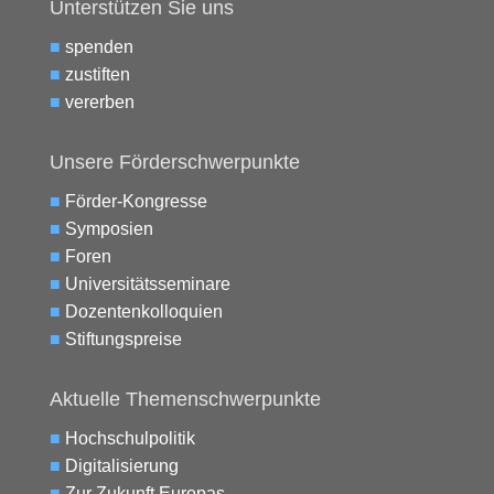
Unterstützen Sie uns
■
spenden
■
zustiften
■
vererben
Unsere Förderschwerpunkte
■
Förder-Kongresse
■
Symposien
■
Foren
■
Universitätsseminare
■
Dozentenkolloquien
■
Stiftungspreise
Aktuelle Themenschwerpunkte
■
Hochschulpolitik
■
Digitalisierung
■
Zur Zukunft Europas