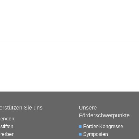
erstützen Sie uns
Unsere
Förderschwerpunkte
penden
stiften
■
Förder-Kongresse
rerben
■
Symposien