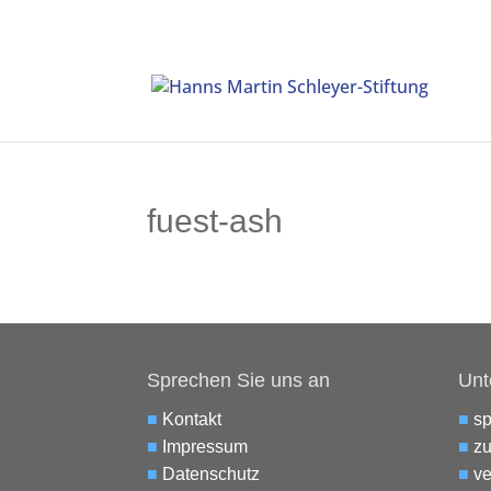
fuest-ash
Sprechen Sie uns an
Unt
■
Kontakt
■
s
■
Impressum
■
zu
■
Datenschutz
■
ve