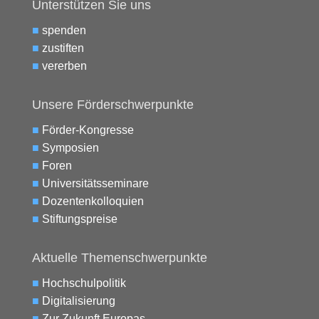
Unterstützen Sie uns
■
spenden
■
zustiften
■
vererben
Unsere Förderschwerpunkte
■
Förder-Kongresse
■
Symposien
■
Foren
■
Universitätsseminare
■
Dozentenkolloquien
■
Stiftungspreise
Aktuelle Themenschwerpunkte
■
Hochschulpolitik
■
Digitalisierung
■
Zur Zukunft Europas