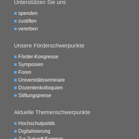
Unterstützen Sie uns
■
spenden
■
zustiften
■
vererben
Unsere Förderschwerpunkte
■
Förder-Kongresse
■
Symposien
■
Foren
■
Universitätsseminare
■
Dozentenkolloquien
■
Stiftungspreise
Aktuelle Themenschwerpunkte
■
Hochschulpolitik
■
Digitalisierung
■
Zur Zukunft Europas