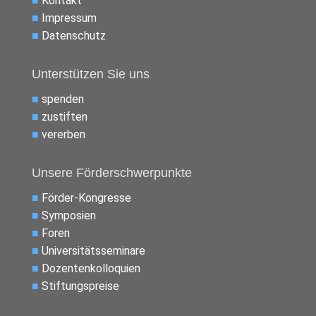
■
Kontakt
■
Impressum
■
Datenschutz
Unterstützen Sie uns
■
spenden
■
zustiften
■
vererben
Unsere Förderschwerpunkte
■
Förder-Kongresse
■
Symposien
■
Foren
■
Universitätsseminare
■
Dozentenkolloquien
■
Stiftungspreise