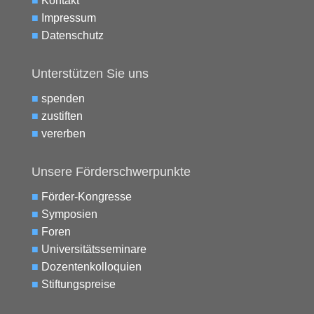
■
Kontakt
■
Impressum
■
Datenschutz
Unterstützen Sie uns
■
spenden
■
zustiften
■
vererben
Unsere Förderschwerpunkte
■
Förder-Kongresse
■
Symposien
■
Foren
■
Universitätsseminare
■
Dozentenkolloquien
■
Stiftungspreise