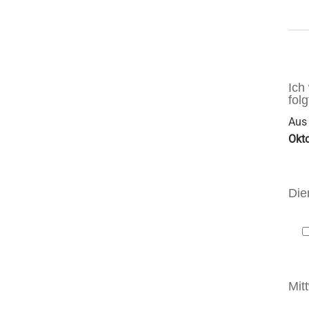
Ich
fol
Aus 
Okt
Die
Mit