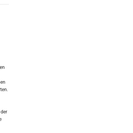
hen
den
ten.
 der
e