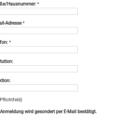
aße/Hausnummer:
*
il-Adresse
*
fon:
*
itution:
tion:
 Pflichtfeld)
 Anmeldung wird gesondert per E-Mail bestätigt.