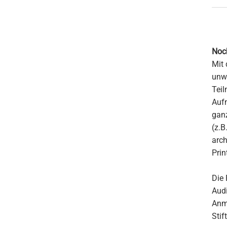
Noch
Mit 
unwi
Teil
Aufn
ganz
(z.B
arch
Prin
Die 
Audi
Anme
Stif