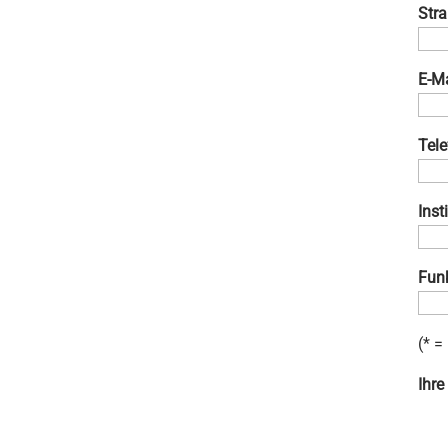
Str
E-Ma
Tele
Inst
Funk
(* =
Ihre