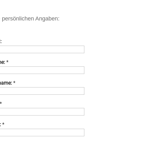
e persönlichen Angaben:
:
e:
*
name:
*
*
:
*