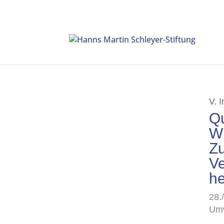
V. 
Qu
W
Zu
Ve
he
28.
Umw