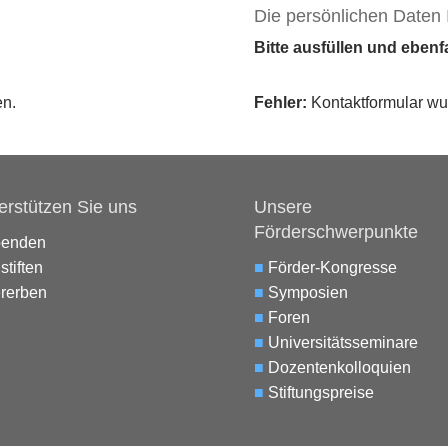
Die persönlichen Daten 
Bitte ausfüllen und eben
en.
Fehler:
Kontaktformular wu
erstützen Sie uns
Unsere
Förderschwerpunkte
penden
stiften
■
Förder-Kongresse
rerben
■
Symposien
■
Foren
■
Universitätsseminare
■
Dozentenkolloquien
■
Stiftungspreise