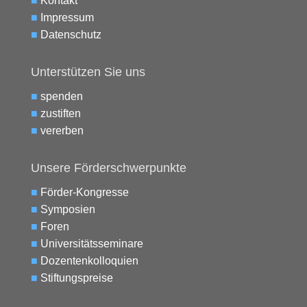
■
Kontakt
■
Impressum
■
Datenschutz
Unterstützen Sie uns
■
spenden
■
zustiften
■
vererben
Unsere Förderschwerpunkte
■
Förder-Kongresse
■
Symposien
■
Foren
■
Universitätsseminare
■
Dozentenkolloquien
■
Stiftungspreise