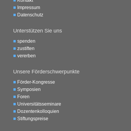
■
Kontakt
■
Impressum
■
Datenschutz
Unterstützen Sie uns
■
spenden
■
zustiften
■
vererben
Unsere Förderschwerpunkte
■
Förder-Kongresse
■
Symposien
■
Foren
■
Universitätsseminare
■
Dozentenkolloquien
■
Stiftungspreise