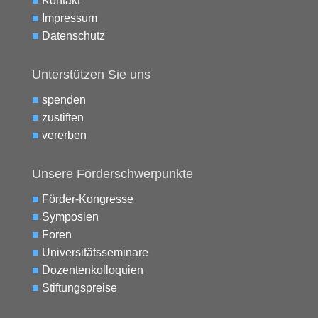
■
Kontakt
■
Impressum
■
Datenschutz
Unterstützen Sie uns
■
spenden
■
zustiften
■
vererben
Unsere Förderschwerpunkte
■
Förder-Kongresse
■
Symposien
■
Foren
■
Universitätsseminare
■
Dozentenkolloquien
■
Stiftungspreise