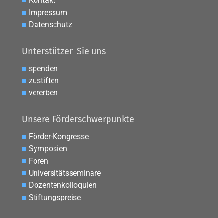
■
Kontakt
■
Impressum
■
Datenschutz
Unterstützen Sie uns
■
spenden
■
zustiften
■
vererben
Unsere Förderschwerpunkte
■
Förder-Kongresse
■
Symposien
■
Foren
■
Universitätsseminare
■
Dozentenkolloquien
■
Stiftungspreise