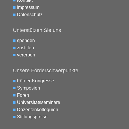
■
Kontakt
■
Impressum
■
Datenschutz
Unterstützen Sie uns
■
spenden
■
zustiften
■
vererben
Unsere Förderschwerpunkte
■
Förder-Kongresse
■
Symposien
■
Foren
■
Universitätsseminare
■
Dozentenkolloquien
■
Stiftungspreise