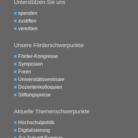
Unterstützen Sie uns
■
spenden
■
zustiften
■
vererben
Unsere Förderschwerpunkte
■
Förder-Kongresse
■
Symposien
■
Foren
■
Universitätsseminare
■
Dozentenkolloquien
■
Stiftungspreise
Aktuelle Themenschwerpunkte
■
Hochschulpolitik
■
Digitalisierung
■
Zur Zukunft Europas