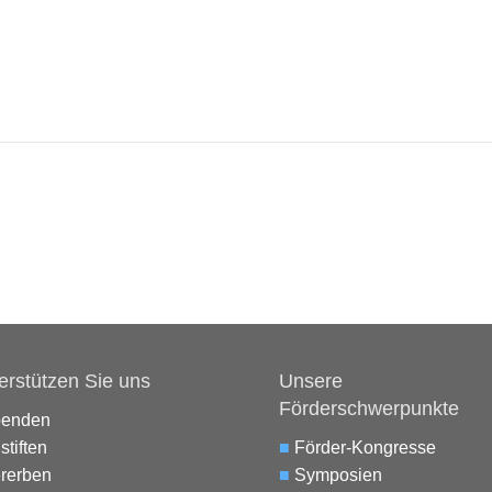
erstützen Sie uns
Unsere
Förderschwerpunkte
penden
stiften
■
Förder-Kongresse
rerben
■
Symposien