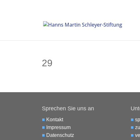
29
Sprechen Sie uns an
Unt
■
Kontakt
■
s
■
Impressum
■
zu
■
Datenschutz
■
ve